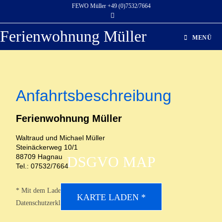
FEWO Müller +49 (0)7532/7664
Ferienwohnung Müller
MENÜ
Anfahrtsbeschreibung
Ferienwohnung Müller
Waltraud und Michael Müller
Steinäckerweg 10/1
88709 Hagnau
DSGVO MAP
Tel.: 07532/7664
* Mit dem Laden der Karte akzeptierst du die
KARTE LADEN *
Datenschutzerklärung von Google.
Mehr erfahren